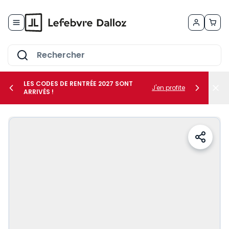
Allez au contenu
LES CODES DE RENTRÉE 2027 SONT
J'en profite
ARRIVÉS !
her le sous-menu Vos métiers
her le sous-menu Vos besoins