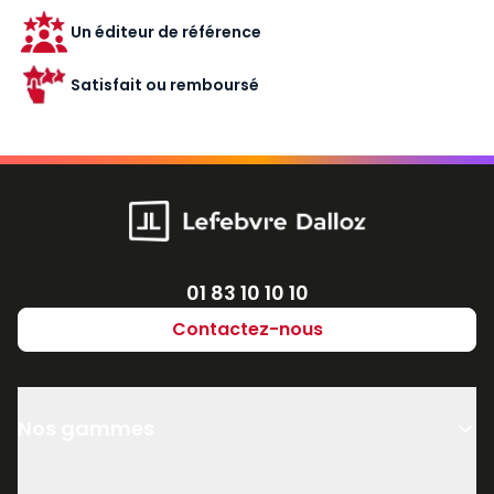
Un éditeur de référence
Satisfait ou remboursé
Numéro de téléphone
01 83 10 10 10
Contactez-nous
Nos gammes