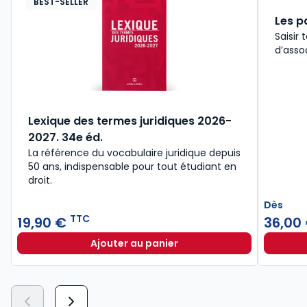
BEST-SELLER
Les p
Saisir
d’asso
Lexique des termes juridiques 2026-
2027. 34e éd.
La référence du vocabulaire juridique depuis
50 ans, indispensable pour tout étudiant en
droit.​
Dès
TTC
19,90 €
36,00
Ajouter au panier
Lexique des termes juridiques 202