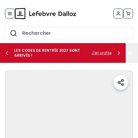
Allez au contenu
LES CODES DE RENTRÉE 2027 SONT
J'en profite
ARRIVÉS !
her le sous-menu Vos métiers
her le sous-menu Vos besoins