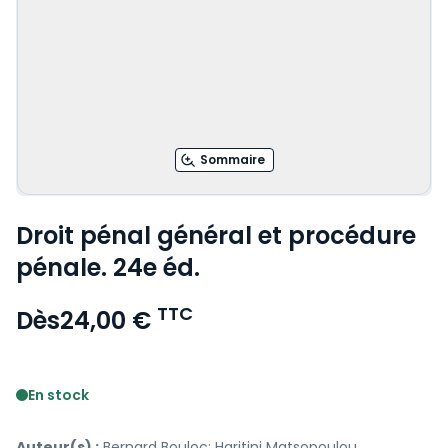
Sommaire
Droit pénal général et procédure
pénale. 24e éd.
TTC
Dès
24,00 €
Voir le détail des avis
En stock
Auteur(s) :
Bernard Bouloc; Haritini Matsopoulou