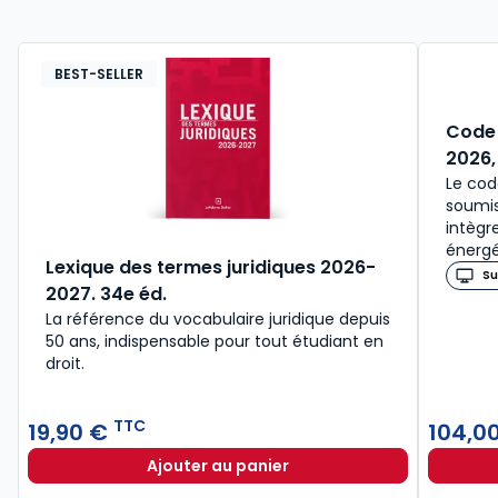
BEST-SELLER
Code 
2026,
Le cod
soumis
intègr
énergé
Lexique des termes juridiques 2026-
Su
2027. 34e éd.
La référence du vocabulaire juridique depuis
50 ans, indispensable pour tout étudiant en
droit.​
TTC
19,90 €
104,0
Ajouter au panier
Lexique des termes juridiques 202