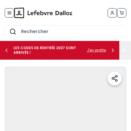
Allez au contenu
LES CODES DE RENTRÉE 2027 SONT
J'en profite
ARRIVÉS !
her le sous-menu Vos métiers
her le sous-menu Vos besoins