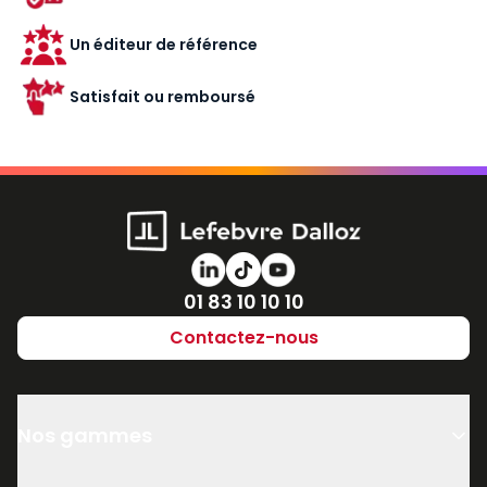
Un éditeur de référence
Satisfait ou remboursé
Numéro de téléphone
01 83 10 10 10
Contactez-nous
Nos gammes