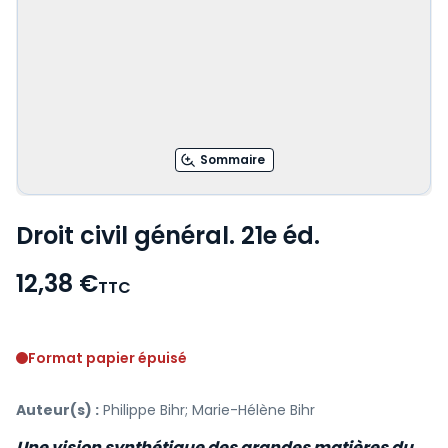
Sommaire
Droit civil général. 21e éd.
12,38 €
TTC
Voir le détail des avis
Format papier épuisé
Auteur(s) :
Philippe Bihr; Marie-Hélène Bihr
Une vision synthétique des grandes matières du