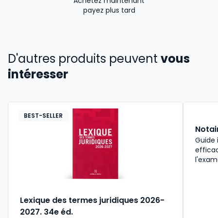
Achetez maintenant
payez plus tard
D'autres produits peuvent
vous
intéresser
BEST-SELLER
Notai
Guide 
effica
l'exam
Lexique des termes juridiques 2026-
2027. 34e éd.