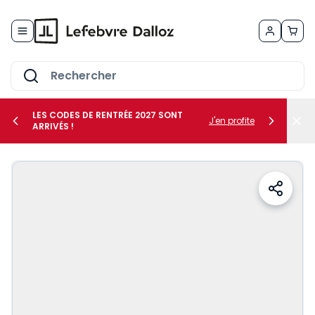
Allez au contenu
LES CODES DE RENTRÉE 2027 SONT
J'en profite
ARRIVÉS !
her le sous-menu Vos métiers
her le sous-menu Vos besoins