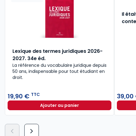
Il éta
conte
Lexique des termes juridiques 2026-
2027. 34e éd.
La référence du vocabulaire juridique depuis
50 ans, indispensable pour tout étudiant en
droit.​
TTC
19,90 €
39,00
Ajouter au panier
Lexique des termes juridiques 202