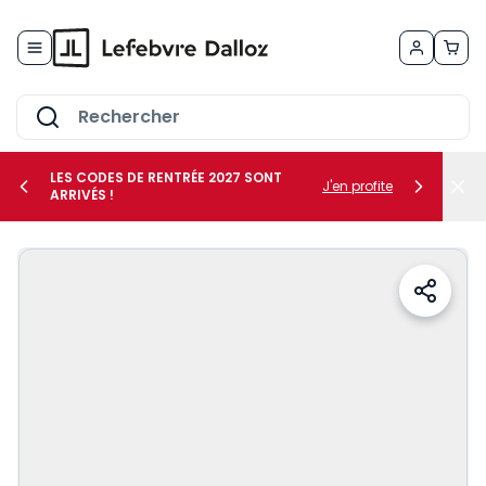
Allez au contenu
LES CODES DE RENTRÉE 2027 SONT
J'en profite
ARRIVÉS !
her le sous-menu Vos métiers
her le sous-menu Vos besoins